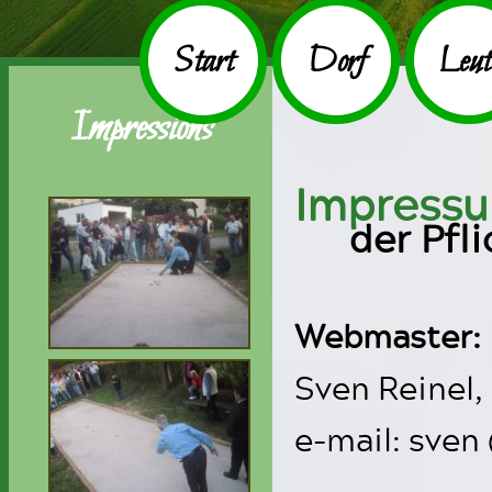
Start
Dorf
Leut
Impressions
Impress
der Pfl
Webmaster:
Sven Reinel,
e-mail: sven