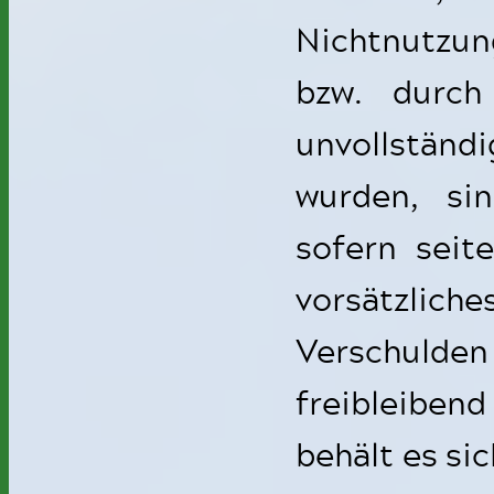
Nichtnutzun
bzw. durch
unvollstän
wurden, sin
sofern seit
vorsätzli
Verschulde
freibleiben
behält es sic