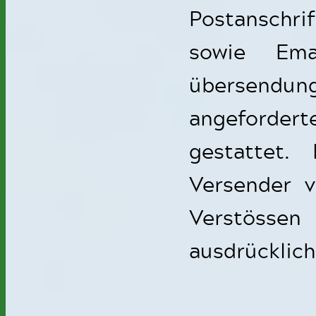
Postanschr
sowie Ema
übersendu
angeforde
gestattet.
Versender 
Verstösse
ausdrücklich