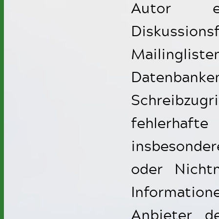
Autor ein
Diskussio
Mailingliste
Datenbank
Schreibzugr
fehlerhafte
insbesondere
oder Nichtn
Information
Anbieter d