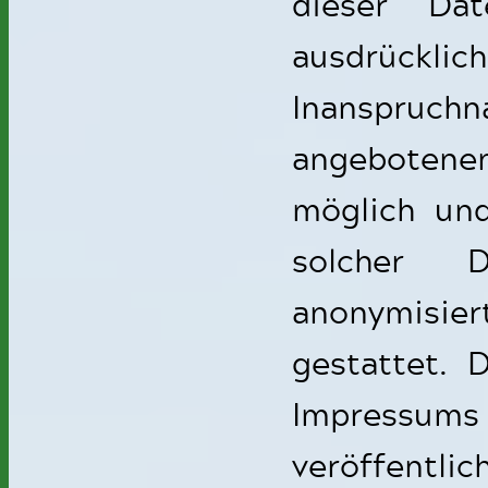
dieser Da
ausdrückl
Inanspruc
angebotenen
möglich un
solcher 
anonymisier
gestattet.
Impressums
veröffen