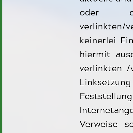
oder d
verlinkten/
keinerlei Ei
hiermit ausd
verlinkten 
Linksetzu
Feststellung
Interneta
Verweise s