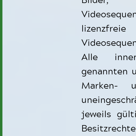
Videosequen
lizenzfre
Videosequen
Alle inne
genannten u
Marken- u
uneingesc
jeweils gül
Besitzrecht