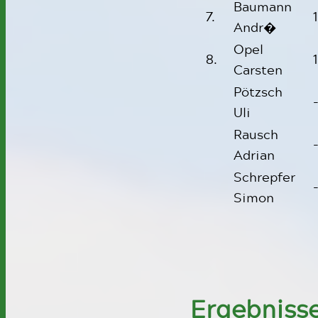
Baumann
7.
Andr�
Opel
8.
Carsten
Pötzsch
Uli
Rausch
Adrian
Schrepfer
Simon
Ergebnisse