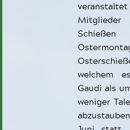
veranstalt
Mitglied
Schießen
Ostermont
Osterschie
welchem e
Gaudi als u
weniger Tal
abzustauben
Juni statt,