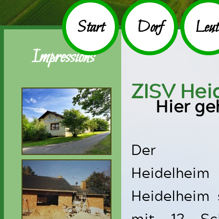
Start
Dorf
Leut
Impressions
ZISV Hei
Hier ge
Der Sch
Heidelhei
Heidelheim 
mit 12 Sch